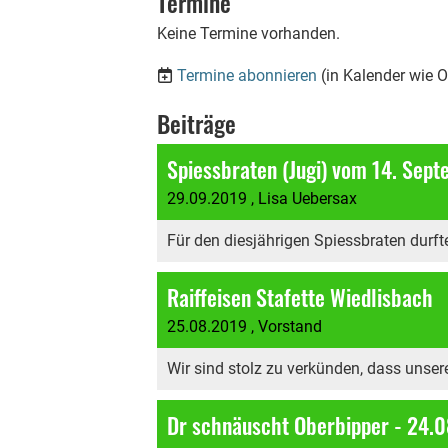
Termine
Keine Termine vorhanden.
Termine abonnieren
(in Kalender wie 
Beiträge
Spiessbraten (Jugi) vom 14. Sep
29.09.2019
, Lisa Uebersax
Für den diesjährigen Spiessbraten durft
Raiffeisen Stafette Wiedlisbach
25.08.2019
, Vorstand
Wir sind stolz zu verkünden, dass unsere
Dr schnäuscht Oberbipper - 24.