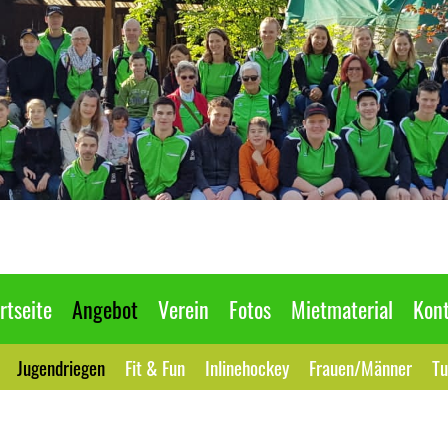
rtseite
Angebot
Verein
Fotos
Mietmaterial
Kont
Jugendriegen
Fit & Fun
Inlinehockey
Frauen/Männer
Tu