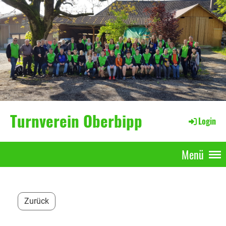
Turnverein Oberbipp
Login
Menü
Zurück