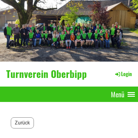
Turnverein Oberbipp
Login
Menü
Zurück